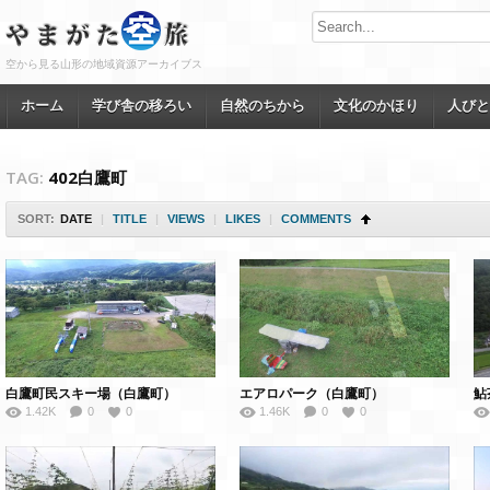
空から見る山形の地域資源アーカイブス
ホーム
学び舎の移ろい
自然のちから
文化のかほり
人びと
TAG:
402白鷹町
SORT:
DATE
|
TITLE
|
VIEWS
|
LIKES
|
COMMENTS
白鷹町民スキー場（白鷹町）
エアロパーク（白鷹町）
鮎
1.42K
0
0
1.46K
0
0