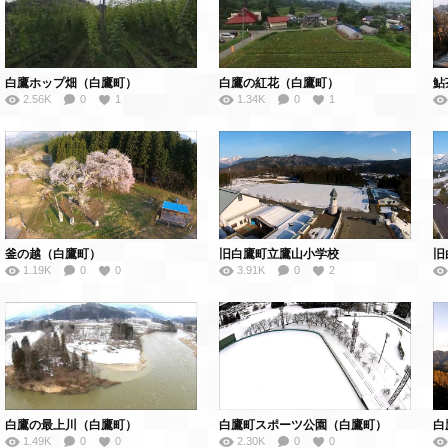
白鷹ホップ畑（白鷹町）
白鷹の紅花（白鷹町）
鮎
2.56K
0
1
1.34K
0
1
釜の越（白鷹町）
旧白鷹町立鷹山小学校
旧
1.19K
0
0
3.91K
0
2
白鷹の最上川（白鷹町）
白鷹町スポーツ公園（白鷹町）
白
1.49K
0
0
2.30K
0
0