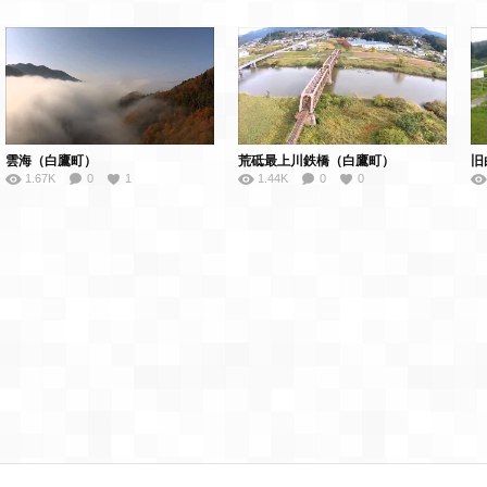
雲海（白鷹町）
荒砥最上川鉄橋（白鷹町）
旧
1.67K
0
1
1.44K
0
0