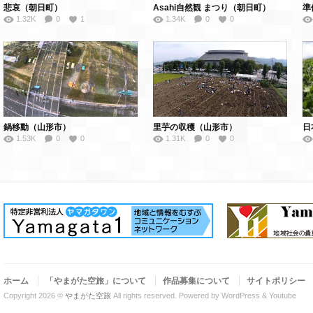
悲哀（朝日町）
Asahi自然観 まつり（朝日町）
準
1.32K
0
1
1.34K
0
0
鍋移動（山形市）
里芋の収穫（山形市）
日
1.53K
0
0
1.31K
0
0
ホーム
「やまがた空旅」について
作品募集について
サイトポリシー
Copyright 2026 ©
やまがた空旅
All rights reserved.
Powered by WordPress & Youtube