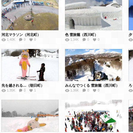
河北マラソン（河北町）
色 雪旅籠（西川町）
夕
1.40K
0
0
1.34K
0
0
先を越される…（朝日町）
みんなでつくる 雪旅籠（西川町）
ろ
1.35K
0
1
1.36K
0
0