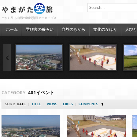
空から見る山形の地域資源アーカイブス
ホーム
学び舎の移ろい
自然のちから
文化のかほり
人びと
CATEGORY:
401イベント
SORT:
DATE
|
TITLE
|
VIEWS
|
LIKES
|
COMMENTS