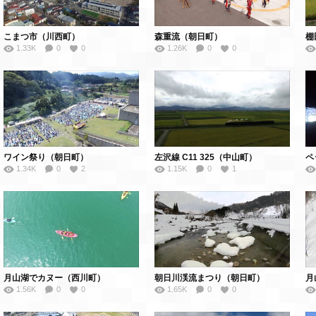
こまつ市（川西町）
森重流（朝日町）
棚
1.33K
0
0
1.26K
0
0
ワイン祭り（朝日町）
左沢線 C11 325（中山町）
1.34K
0
2
1.15K
0
1
月山湖でカヌー（西川町）
朝日川渓流まつり（朝日町）
月
1.56K
0
0
1.65K
0
0