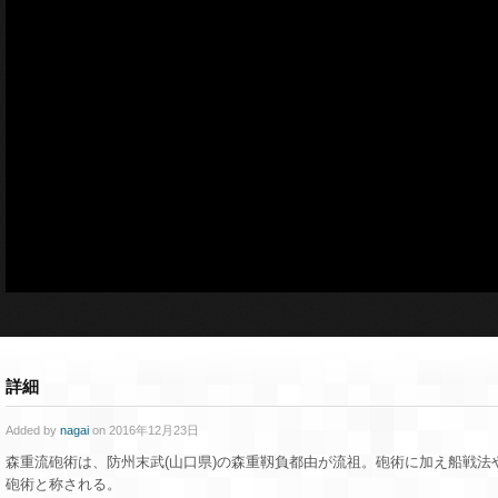
詳細
Added by
nagai
on 2016年12月23日
森重流砲術は、防州末武(山口県)の森重靱負都由が流祖。砲術に加え船戦法
砲術と称される。