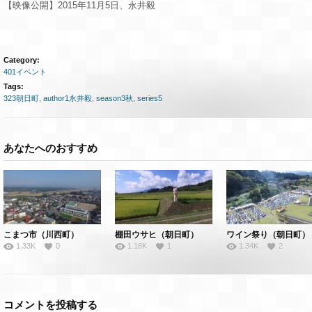
【映像公開】2015年11月5日、永井毅
Category:
401イベント
Tags:
323朝日町
,
author1永井毅
,
season3秋
,
series5
あなたへのおすすめ
こまつ市（川西町）
棚田ウサヒ（朝日町）
ワイン祭り（朝日町）
1.33K
0
1.16K
1
1.34K
2
コメントを投稿する