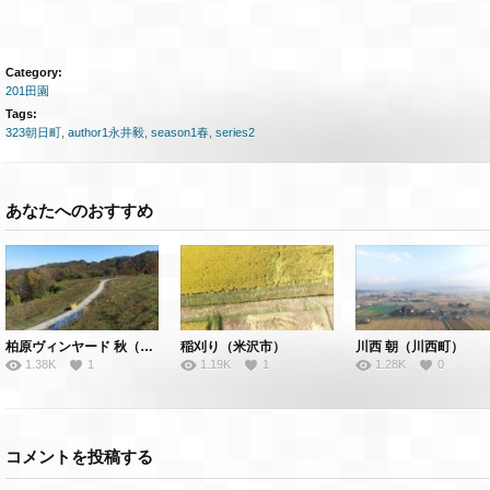
Category:
201田園
Tags:
323朝日町
,
author1永井毅
,
season1春
,
series2
あなたへのおすすめ
柏原ヴィンヤード 秋（朝日町）
稲刈り（米沢市）
川西 朝（川西町）
1.38K
1
1.19K
1
1.28K
0
コメントを投稿する