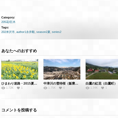
Category:
205花/巨木
Tags:
202米沢市
,
author1永井毅
,
season2夏
,
series2
あなたへのおすすめ
ひまわり迷路・2015夏（天童市）
中津川の雪待桜（飯豊町）
白鷹の紅花（白鷹町）
1.72K
1
1.75K
0
1.34K
1
コメントを投稿する