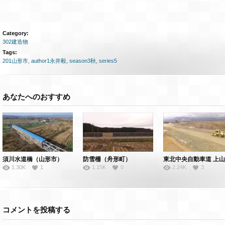
Category:
302建造物
Tags:
201山形市
,
author1永井毅
,
season3秋
,
series5
あなたへのおすすめ
須川水道橋（山形市）
防雪柵（舟形町）
1.30K
1
1.15K
0
2.24K
3
コメントを投稿する