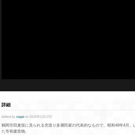
詳細
Added by
nagai
on 2015年1月17日
鶴岡市田麦俣に見られる兜造り多層民家の代表的なもので、昭和49年4月、
た市有建造物。