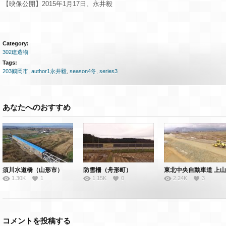
【映像公開】2015年1月17日、永井毅
Category:
302建造物
Tags:
203鶴岡市
,
author1永井毅
,
season4冬
,
series3
あなたへのおすすめ
須川水道橋（山形市）
防雪柵（舟形町）
1.30K
1
1.15K
0
2.24K
3
コメントを投稿する