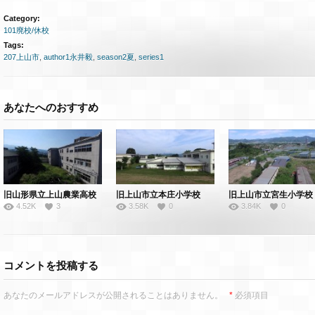
Category:
101廃校/休校
Tags:
207上山市
,
author1永井毅
,
season2夏
,
series1
あなたへのおすすめ
旧山形県立上山農業高校
旧上山市立本庄小学校
旧上山市立宮生小学校
4.52K
3
3.58K
0
3.84K
0
コメントを投稿する
あなたのメールアドレスが公開されることはありません。
*
必須項目