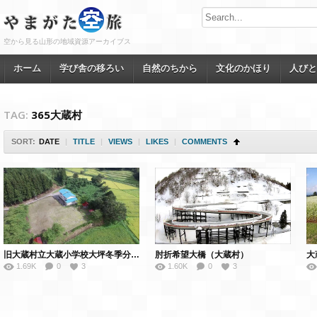
空から見る山形の地域資源アーカイブス
ホーム
学び舎の移ろい
自然のちから
文化のかほり
人びと
TAG:
365大蔵村
SORT:
DATE
|
TITLE
|
VIEWS
|
LIKES
|
COMMENTS
旧大蔵村立大蔵小学校大坪冬季分校（大蔵村）
肘折希望大橋（大蔵村）
大
1.69K
0
3
1.60K
0
3